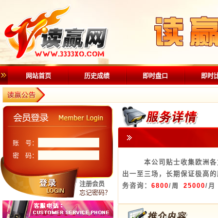
网站首页
历史成绩
即时盘口
即时
账 号：
密 码：
本公司贴士收集欧洲各方赛
出一至三场，长期保证极高的
注册会员
务咨询：
6800
/周
25000
/月
忘记密码？