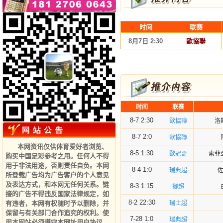
时间
联赛
8月7日 2:30
歐協聯
时间
联赛
8-7 2:30
歐協聯
洛
8-7 2:0
歐協聯
本网资讯仅供体育爱好者浏览、
8-5 1:30
歐冠盃
索菲
购买中国足彩参考之用。任何人不得
用于非法用途，否则责任自负。本网
8-4 1:0
瑞典超
所登载广告均为广告客户的个人意见
及表达方式，和本网无任何关系。链
8-3 1:15
挪超
接的广告不得违反国家法律规定，如
8-2 22:30
有违者，本网有权随时予以删除，并
瑞士超
保留与有关部门合作追究的权利。使
7-28 1:0
瑞典超
用本网站必须遵守本网址用户协议
。